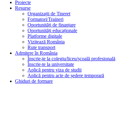
Proiecte
Resurse
Organizații de Tineret
Formatori/Traineri
Oportunități de finanțare
Oportunități educaționale
Platforme digitale
Vizitează România
Rute transport
Admitere în România
Înscrie-te la colegiu/liceu/școală profesională
Înscrie-te la universitate
Aplică pentru viza de studii
Aplică pentru acte de ședere temporară
Ghiduri de formare
Ghid de implicare civică pentru tineri
Ghid de scriere a proiectelor
Ghid secretariat organizațional
Parteneri
Noutăți