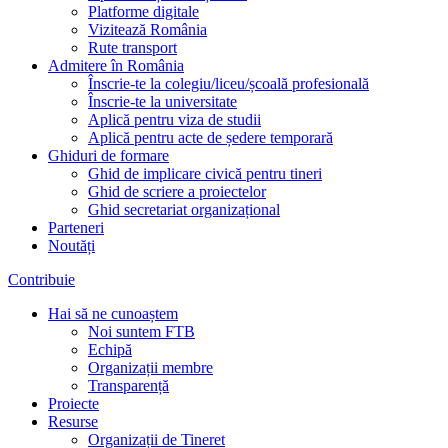
Platforme digitale
Vizitează România
Rute transport
Admitere în România
Înscrie-te la colegiu/liceu/școală profesională
Înscrie-te la universitate
Aplică pentru viza de studii
Aplică pentru acte de ședere temporară
Ghiduri de formare
Ghid de implicare civică pentru tineri
Ghid de scriere a proiectelor
Ghid secretariat organizațional
Parteneri
Noutăți
Contribuie
Hai să ne cunoaștem
Noi suntem FTB
Echipă
Organizații membre
Transparență
Proiecte
Resurse
Organizații de Tineret