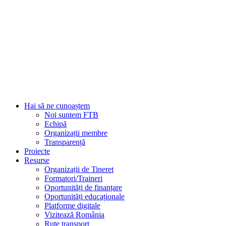
Hai să ne cunoaștem
Noi suntem FTB
Echipă
Organizații membre
Transparență
Proiecte
Resurse
Organizații de Tineret
Formatori/Traineri
Oportunități de finanțare
Oportunități educaționale
Platforme digitale
Vizitează România
Rute transport