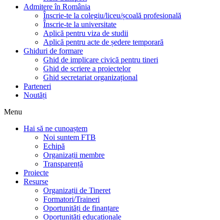
Admitere în România
Înscrie-te la colegiu/liceu/școală profesională
Înscrie-te la universitate
Aplică pentru viza de studii
Aplică pentru acte de ședere temporară
Ghiduri de formare
Ghid de implicare civică pentru tineri
Ghid de scriere a proiectelor
Ghid secretariat organizațional
Parteneri
Noutăți
Menu
Hai să ne cunoaștem
Noi suntem FTB
Echipă
Organizații membre
Transparență
Proiecte
Resurse
Organizații de Tineret
Formatori/Traineri
Oportunități de finanțare
Oportunități educaționale