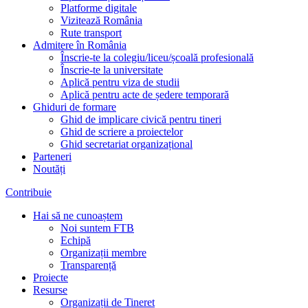
Platforme digitale
Vizitează România
Rute transport
Admitere în România
Înscrie-te la colegiu/liceu/școală profesională
Înscrie-te la universitate
Aplică pentru viza de studii
Aplică pentru acte de ședere temporară
Ghiduri de formare
Ghid de implicare civică pentru tineri
Ghid de scriere a proiectelor
Ghid secretariat organizațional
Parteneri
Noutăți
Contribuie
Hai să ne cunoaștem
Noi suntem FTB
Echipă
Organizații membre
Transparență
Proiecte
Resurse
Organizații de Tineret