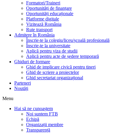
Formatori/Traineri
Oportunități de finanțare
Oportunități educaționale
Platforme digitale
Vizitează România
Rute transport
Admitere în România
Înscrie-te la colegiu/liceu/școală profesională
Înscrie-te la universitate
Aplică pentru viza de studii
Aplică pentru acte de ședere temporară
Ghiduri de formare
Ghid de implicare civică pentru tineri
Ghid de scriere a proiectelor
Ghid secretariat organizațional
Parteneri
Noutăți
Menu
Hai să ne cunoaștem
Noi suntem FTB
Echipă
Organizații membre
Transparență