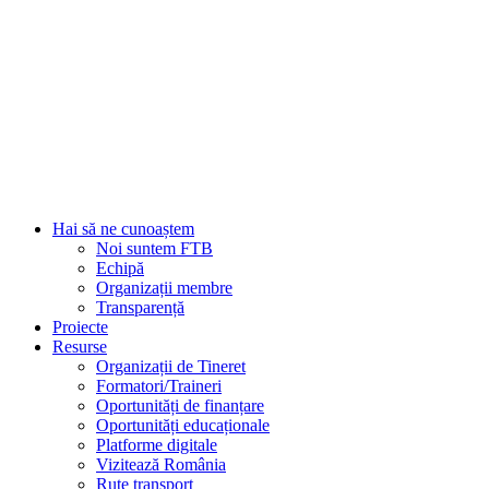
Hai să ne cunoaștem
Noi suntem FTB
Echipă
Organizații membre
Transparență
Proiecte
Resurse
Organizații de Tineret
Formatori/Traineri
Oportunități de finanțare
Oportunități educaționale
Platforme digitale
Vizitează România
Rute transport