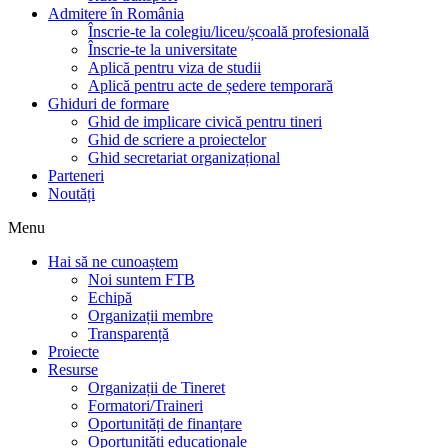
Admitere în România
Înscrie-te la colegiu/liceu/școală profesională
Înscrie-te la universitate
Aplică pentru viza de studii
Aplică pentru acte de ședere temporară
Ghiduri de formare
Ghid de implicare civică pentru tineri
Ghid de scriere a proiectelor
Ghid secretariat organizațional
Parteneri
Noutăți
Menu
Hai să ne cunoaștem
Noi suntem FTB
Echipă
Organizații membre
Transparență
Proiecte
Resurse
Organizații de Tineret
Formatori/Traineri
Oportunități de finanțare
Oportunități educaționale