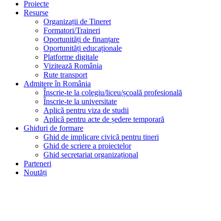
Proiecte
Resurse
Organizații de Tineret
Formatori/Traineri
Oportunități de finanțare
Oportunități educaționale
Platforme digitale
Vizitează România
Rute transport
Admitere în România
Înscrie-te la colegiu/liceu/școală profesională
Înscrie-te la universitate
Aplică pentru viza de studii
Aplică pentru acte de ședere temporară
Ghiduri de formare
Ghid de implicare civică pentru tineri
Ghid de scriere a proiectelor
Ghid secretariat organizațional
Parteneri
Noutăți