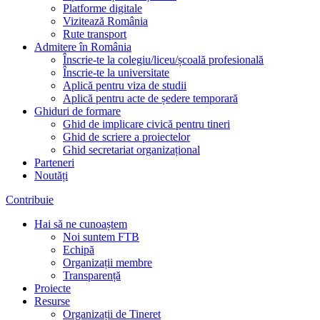
Platforme digitale
Vizitează România
Rute transport
Admitere în România
Înscrie-te la colegiu/liceu/școală profesională
Înscrie-te la universitate
Aplică pentru viza de studii
Aplică pentru acte de ședere temporară
Ghiduri de formare
Ghid de implicare civică pentru tineri
Ghid de scriere a proiectelor
Ghid secretariat organizațional
Parteneri
Noutăți
Contribuie
Hai să ne cunoaștem
Noi suntem FTB
Echipă
Organizații membre
Transparență
Proiecte
Resurse
Organizații de Tineret