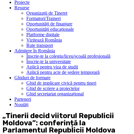
Proiecte
Resurse
Organizații de Tineret
Formatori/Traineri
Oportunități de finanțare
Oportunități educaționale
Platforme digitale
Vizitează România
Rute transport
Admitere în România
Înscrie-te la colegiu/liceu/școală profesională
Înscrie-te la universitate
Aplică pentru viza de studii
Aplică pentru acte de ședere temporară
Ghiduri de formare
Ghid de implicare civică pentru tineri
Ghid de scriere a proiectelor
Ghid secretariat organizațional
Parteneri
Noutăți
„Tinerii decid viitorul Republicii
Moldova”: conferință la
Parlamentul Republicii Moldova