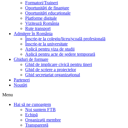
Formatori/Traineri
Oportunități de finanțare
Oportunități educaționale
Platforme digitale
Vizitează România
Rute transport
Admitere în România
Înscrie-te la colegiu/liceu/școală profesională
Înscrie-te la universitate
Aplică pentru viza de studii
Aplică pentru acte de ședere temporară
Ghiduri de formare
Ghid de implicare civică pentru tineri
Ghid de scriere a proiectelor
Ghid secretariat organizațional
Parteneri
Noutăți
Menu
Hai să ne cunoaștem
Noi suntem FTB
Echipă
Organizații membre
Transparență