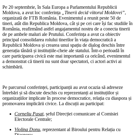
Pe 20 septembrie, în Sala Europa a Parlamentului Republicii
Moldova, a avut loc conferința
„Tinerii decid viitorul Moldovei”
,
organizată de FTB România. Evenimentul a reunit peste 50 de
tineri, atât din Republica Moldova, cât și pe cei care își fac studiile în
România, reafirmând astfel angajamentul nostru de a conecta tinerii
de pe ambele maluri ale Prutului. Conferința a avut ca obiectiv
principal consolidarea rolului tinerilor în viața democratică a
Republicii Moldova și crearea unui spațiu de dialog deschis între
generația tânără și instituțiile-cheie ale statului. Într-o perioadă în
care participarea civică este mai importantă ca oricând, evenimentul
a demonstrat că tinerii nu sunt doar spectatori, ci actori activi ai
schimbării.
Pe parcursul conferinței, participanții au avut ocazia să adreseze
întrebări și să discute deschis cu reprezentanți ai instituțiilor și
organizațiilor implicate în procese democratice, relația cu diaspora și
promovarea implicării civice. La discuții au participat:
Corneliu Pasat
, șeful Direcției comunicare al Comisiei
Electorale Centrale;
Violina Donu
, reprezentant al Biroului pentru Relația cu
Diaspora;