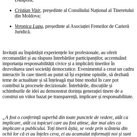
Cristian Vizir
, președinte al Consiliului Național al Tineretului
din Moldova;
Veronica Lupu
, președinte al Asociației Femeilor de Carieră
Juridică.
Invitații au împărtășit experiențele lor profesionale, au oferit
recomandări și au răspuns întrebărilor participanților, accentuând
importanța responsabilității civice și a implicării tinerilor în
dezvoltarea unei societăți democratice. Evenimentul a creat un cadru
interactiv în care tinerii au putut să își exprime opiniile, să dezbată
teme de actualitate și să înțeleagă mai bine modul în care pot
contribui la procesele decizionale. Întrebările, discuțiile și
schimburile de idei au demonstrat dorința generației tinere de a
construi un viitor bazat pe transparență, implicare și responsabilitate.
„A fost o conferință superbă din toate punctele de vedere, atât ca
implicare, atât ca topicuri care au fost atinse, dar mai ales ca
implicare a publicului. Toți tinerii ăștia, se vede prin scânteia din
ochii lor că ei au înțeles ceva, ei au acumulat informații noi și sunt