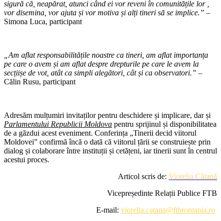
sigură că, neapărat, atunci când ei vor reveni în comunitățile lor ,
vor disemina, vor ajuta și vor motiva și alți tineri să se implice.”
–
Simona Luca, participant
„Am aflat responsabilitățile noastre ca tineri, am aflat importanța
pe care o avem și am aflat despre drepturile pe care le avem la
secțiișe de vot, atât ca simpli alegători, cât și ca observatori.”
–
Călin Rusu, participant
Adresăm mulțumiri invitaților pentru deschidere și implicare, dar și
Parlamentului Republicii Moldova
pentru sprijinul și disponibilitatea
de a găzdui acest eveniment. Conferința „Tinerii decid viitorul
Moldovei” confirmă încă o dată că viitorul țării se construiește prin
dialog și colaborare între instituții și cetățeni, iar tinerii sunt în centrul
acestui proces.
Articol scris de:
Viorelia Cătană
Vicepreședinte Relații Publice FTB
E-mail:
viorelia.catana@ftbromania.ro