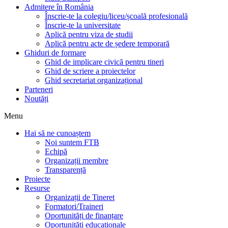
Admitere în România
Înscrie-te la colegiu/liceu/școală profesională
Înscrie-te la universitate
Aplică pentru viza de studii
Aplică pentru acte de ședere temporară
Ghiduri de formare
Ghid de implicare civică pentru tineri
Ghid de scriere a proiectelor
Ghid secretariat organizațional
Parteneri
Noutăți
Menu
Hai să ne cunoaștem
Noi suntem FTB
Echipă
Organizații membre
Transparență
Proiecte
Resurse
Organizații de Tineret
Formatori/Traineri
Oportunități de finanțare
Oportunități educaționale