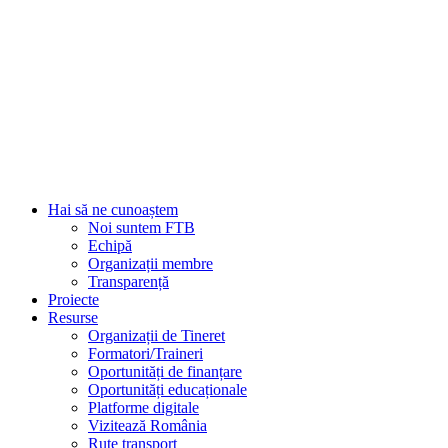
Hai să ne cunoaștem
Noi suntem FTB
Echipă
Organizații membre
Transparență
Proiecte
Resurse
Organizații de Tineret
Formatori/Traineri
Oportunități de finanțare
Oportunități educaționale
Platforme digitale
Vizitează România
Rute transport